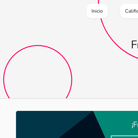
Inicio
Calif
F
¡