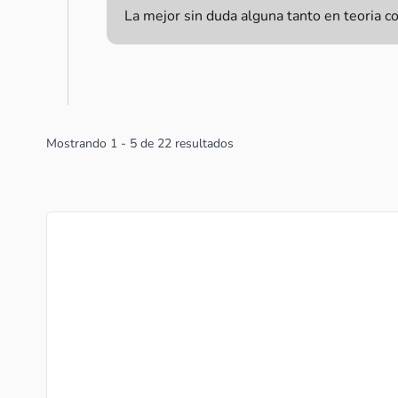
La mejor sin duda alguna tanto en teoria c
Mostrando
1
-
5
de
22
resultados