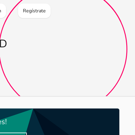
n
Regístrate
SD
s!