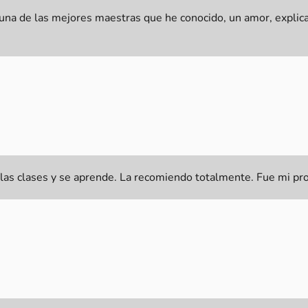
, una de las mejores maestras que he conocido, un amor, expli
as clases y se aprende. La recomiendo totalmente. Fue mi profe