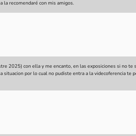
na la recomendaré con mis amigos.
e 2025) con ella y me encanto, en las exposiciones si no te 
una situacion por lo cual no pudiste entra a la videcoferencia t