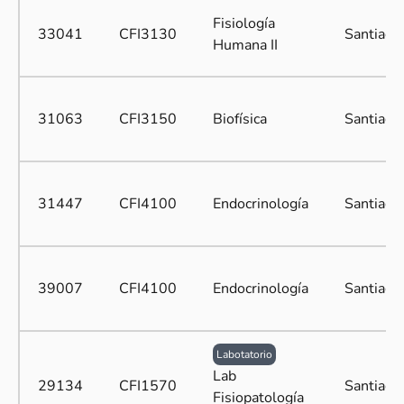
Fisiología
33041
CFI3130
Santiago
Humana II
31063
CFI3150
Biofísica
Santiago
31447
CFI4100
Endocrinología
Santiago
39007
CFI4100
Endocrinología
Santiago
Labotatorio
Lab
29134
CFI1570
Santiago
Fisiopatología