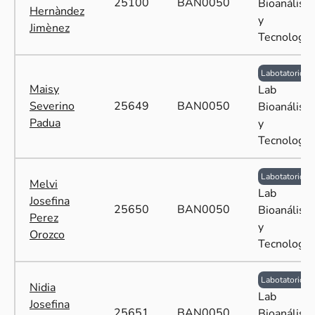
25100
BAN0050
Bioanálisis
Hernàndez
y
Jimènez
Tecnología
Labotatorio
Maisy
Lab
Severino
25649
BAN0050
Bioanálisis
Padua
y
Tecnología
Labotatorio
Melvi
Lab
Josefina
25650
BAN0050
Bioanálisis
Perez
y
Orozco
Tecnología
Labotatorio
Nidia
Lab
Josefina
25651
BAN0050
Bioanálisis