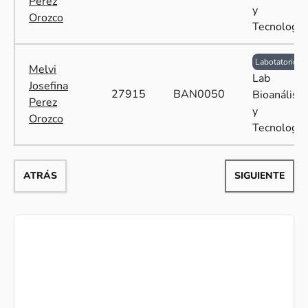
Perez
y
Orozco
Tecnología
Labotatorio
Melvi
Lab
Josefina
27915
BAN0050
Bioanálisis
Perez
y
Orozco
Tecnología
ATRÁS
SIGUIENTE