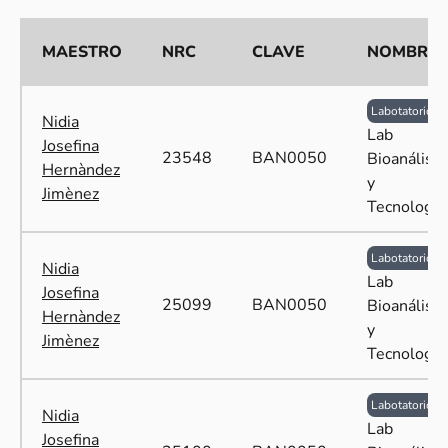
MAESTRO
NRC
CLAVE
NOMBRE
Labotatorio
Nidia
Lab
Josefina
23548
BAN0050
Bioanálisis
Hernàndez
y
Jimènez
Tecnología
Labotatorio
Nidia
Lab
Josefina
25099
BAN0050
Bioanálisis
Hernàndez
y
Jimènez
Tecnología
Labotatorio
Nidia
Lab
Josefina