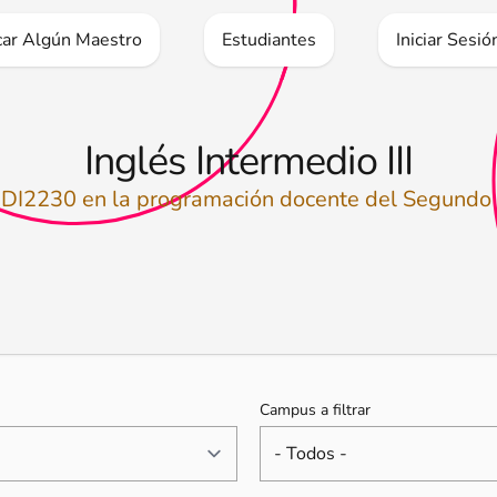
icar Algún Maestro
Estudiantes
Iniciar Sesió
Inglés Intermedio III
IDI2230 en la programación docente del Segund
Campus a filtrar