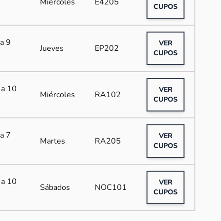
Miércoles
E4205
CUPOS
a 9
VER
Jueves
EP202
CUPOS
 a 10
VER
Miércoles
RA102
CUPOS
a 7
VER
Martes
RA205
CUPOS
 a 10
VER
Sábados
NOC101
CUPOS