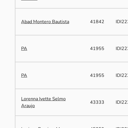
Abad Montero Bautista
41842
IDI22
PA
41955
IDI22
PA
41955
IDI22
Lorenna Ivette Selmo
43333
IDI22
Araujo