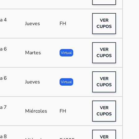
a 4
VER
Jueves
FH
CUPOS
a 6
VER
Martes
Virtual
CUPOS
a 6
VER
Jueves
Virtual
CUPOS
a 7
VER
Miércoles
FH
CUPOS
a 8
VER