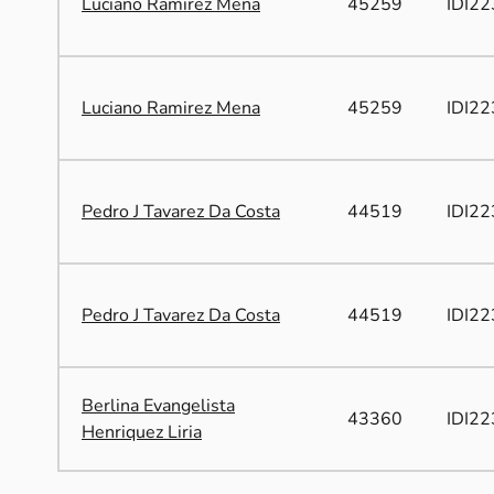
Luciano Ramirez Mena
45259
IDI22
Luciano Ramirez Mena
45259
IDI22
Pedro J Tavarez Da Costa
44519
IDI22
Pedro J Tavarez Da Costa
44519
IDI22
Berlina Evangelista
43360
IDI22
Henriquez Liria